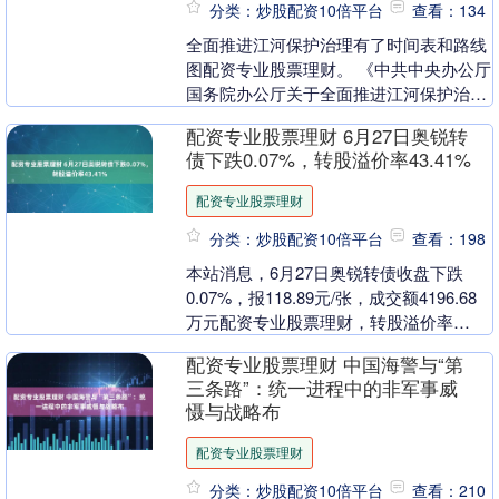
分类：炒股配资10倍平台
查看：134
全面推进江河保护治理有了时间表和路线
图配资专业股票理财。 《中共中央办公厅
国务院办公厅关于全面推进江河保护治理
的意见》（下称《意见》）日前对外公
配资专业股票理财 6月27日奥锐转
布，从战略和全局....
债下跌0.07%，转股溢价率43.41%
配资专业股票理财
分类：炒股配资10倍平台
查看：198
本站消息，6月27日奥锐转债收盘下跌
0.07%，报118.89元/张，成交额4196.68
万元配资专业股票理财，转股溢价率
43.41%。 资料显示，奥锐转债信用....
配资专业股票理财 中国海警与“第
三条路”：统一进程中的非军事威
慑与战略布
配资专业股票理财
分类：炒股配资10倍平台
查看：210