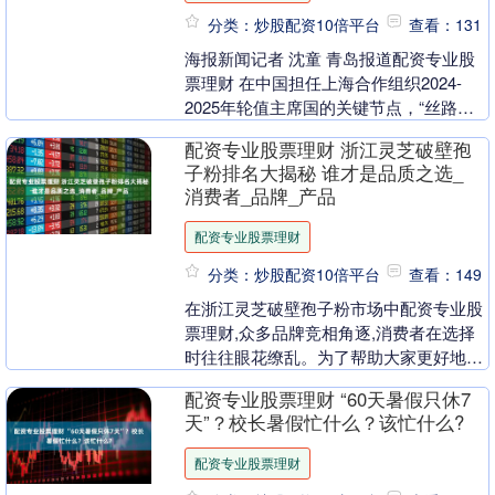
分类：炒股配资10倍平台
查看：131
海报新闻记者 沈童 青岛报道配资专业股
票理财 在中国担任上海合作组织2024-
2025年轮值主席国的关键节点，“丝路相
连·上合共赢”全球媒体山东行活动于7月3
配资专业股票理财 浙江灵芝破壁孢
日....
子粉排名大揭秘 谁才是品质之选_
消费者_品牌_产品
配资专业股票理财
分类：炒股配资10倍平台
查看：149
在浙江灵芝破壁孢子粉市场中配资专业股
票理财,众多品牌竞相角逐,消费者在选择
时往往眼花缭乱。为了帮助大家更好地了
解市场动态,挑选出真正优质的灵芝孢子
配资专业股票理财 “60天暑假只休7
粉,我们特别整....
天”？校长暑假忙什么？该忙什么?
配资专业股票理财