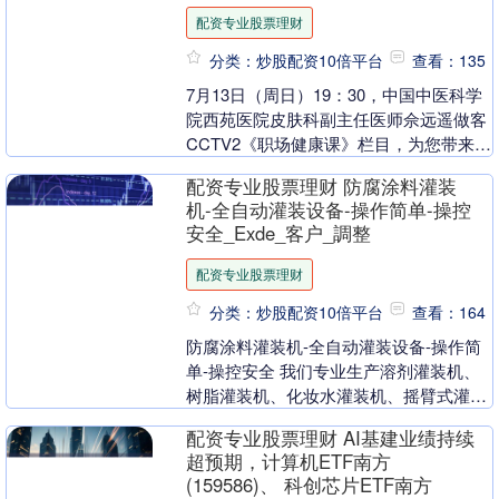
配资专业股票理财
分类：炒股配资10倍平台
查看：135
7月13日（周日）19：30，中国中医科学
院西苑医院皮肤科副主任医师佘远遥做客
CCTV2《职场健康课》栏目，为您带来：
揭开藏在头发里的健康密码，敬请关注本
配资专业股票理财 防腐涂料灌装
期精彩....
机-全自动灌装设备-操作简单-操控
安全_Exde_客户_調整
配资专业股票理财
分类：炒股配资10倍平台
查看：164
防腐涂料灌装机-全自动灌装设备-操作简
单-操控安全 我们专业生产溶剂灌装机、
树脂灌装机、化妆水灌装机、摇臂式灌装
机、定时定量灌装机等成套包装设备，适
配资专业股票理财 AI基建业绩持续
用于不同物料....
超预期，计算机ETF南方
(159586)、 科创芯片ETF南方