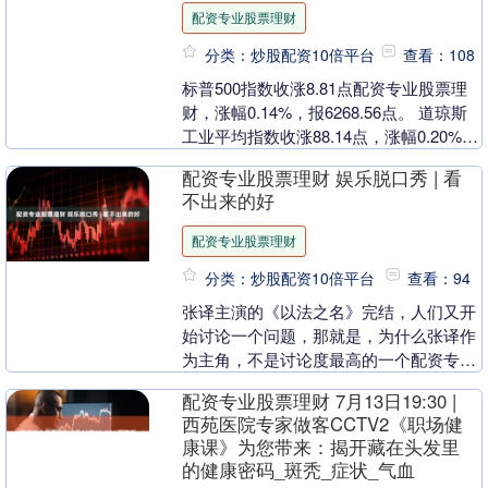
配资专业股票理财
分类：炒股配资10倍平台
查看：108
标普500指数收涨8.81点配资专业股票理
财，涨幅0.14%，报6268.56点。 道琼斯
工业平均指数收涨88.14点，涨幅0.20%，
报44459.65点。 ....
配资专业股票理财 娱乐脱口秀 | 看
不出来的好
配资专业股票理财
分类：炒股配资10倍平台
查看：94
张译主演的《以法之名》完结，人们又开
始讨论一个问题，那就是，为什么张译作
为主角，不是讨论度最高的一个配资专业
股票理财，他是不是再次陷入“主角不
配资专业股票理财 7月13日19:30 |
爆”的怪圈？ 张译....
西苑医院专家做客CCTV2《职场健
康课》为您带来：揭开藏在头发里
的健康密码_斑秃_症状_气血