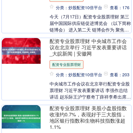
分类：炒股配资10倍平台
查看：176
今天（7月17日）配资专业股票理财 第三
届中国国际供应链促进博览会 （以下简称
链博会） 进入第二天 链博会作为 聚焦全
球产业链、供应链的国家级展会 连接产业
配资专业股票理财 中央城市工作会
链，....
议在北京举行 习近平发表重要讲话
_大皖新闻 | 安徽网
配资专业股票理财
分类：炒股配资10倍平台
查看：203
中央城市工作会议在北京举行配资专业股
票理财 习近平发表重要讲话 李强作总结
讲话 赵乐际王沪宁蔡奇丁薛祥李希出席会
议 中央城市工作会议7月14日至15日在北
配资专业股票理财 美股小盘股指数
京举行....
收涨约0.7%，表现好于三大股指，
地区银行指数和生物科技指数涨超
1.1%