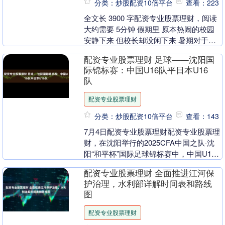
分类：炒股配资10倍平台
查看：223
全文长 3900 字配资专业股票理财，阅读
大约需要 5分钟 假期里 原本热闹的校园
安静下来 但校长却没闲下来 暑期对于他
们来说 只是进入另一种工作模式 他们有
配资专业股票理财 足球——沈阳国
很....
际锦标赛：中国U16队平日本U16
队
配资专业股票理财
分类：炒股配资10倍平台
查看：143
7月4日配资专业股票理财配资专业股票理
财，在沈阳举行的2025CFA中国之队·沈
阳“和平杯”国际足球锦标赛中，中国U16
男足1比1战平日本U16男足。 7月4日....
配资专业股票理财 全面推进江河保
护治理，水利部详解时间表和路线
图
配资专业股票理财