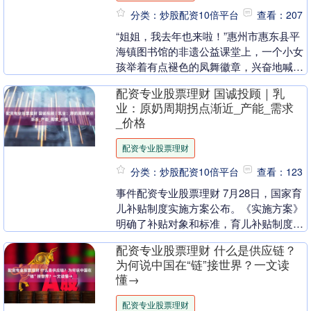
分类：炒股配资10倍平台
查看：207
“姐姐，我去年也来啦！”惠州市惠东县平
海镇图书馆的非遗公益课堂上，一个小女
孩举着有点褪色的凤舞徽章，兴奋地喊
道。这是华南师范大学海韵渔舞实践团和
配资专业股票理财 国诚投顾｜乳
惠东非遗打交道的....
业：原奶周期拐点渐近_产能_需求
_价格
配资专业股票理财
分类：炒股配资10倍平台
查看：123
事件配资专业股票理财 7月28日，国家育
儿补贴制度实施方案公布。《实施方案》
明确了补贴对象和标准，育儿补贴制度自
2025年1月1日起实施，对符合法律法规规
配资专业股票理财 什么是供应链？
定生育....
为何说中国在“链”接世界？一文读
懂→
配资专业股票理财