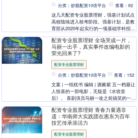
分类：炒股配资10倍平台
查看：92
这几天配资专业股票理财，强基计划试点
高校陆续进入校考阶段。强基计划，是教
育部从2020年起实行的一项基础学科招生
改革试点，目前在我国39所“双一流”高校
配资专业股票理财 全场哭成一片，
试点，主....
马丽一出手，真实事件改编电影的
荣光回来了?
配资专业股票理财
分类：炒股配资10倍平台
查看：152
文案 | 一纸枕书 编辑 | 酒酱紫 五一档最让
人惊喜的一部电影，无疑是《水饺皇
后》。 喜剧演员马丽一改之前搞笑的一
面，在剧中扮演臧健和这个极具励志感的
配资专业股票理财 青春力量遇非
女性角色....
遗：华南师大实践团在惠东为百年
技艺传承添活力
配资专业股票理财