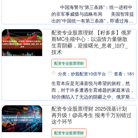
中国海警与“第三条路”：统一进程中
的非军事威慑与战略布局 美国智库提
出的“中国统一有第三条路”，即通过海警
等非军事力量推进统一进程，其....
配资专业股票理财 【籽多多】俄罗
斯MC生殖中心：以温情力量驱散
生育阴霾，迎接曙光_患者_治疗_
技术
配资专业股票理财
分类：炒股配资10倍平台
查看：181
生育本应是充满喜悦与希望的旅程，然
而，对于许多遭遇生育难题的家庭来说，
却仿佛陷入了无边的阴霾之中。俄罗斯
MC生殖中心宛如一盏明灯，以其温情的
配资专业股票理财 2025强基计划
力量，为这些家庭驱散....
再升级！@高考生 报考千万别错过
这个环节
配资专业股票理财