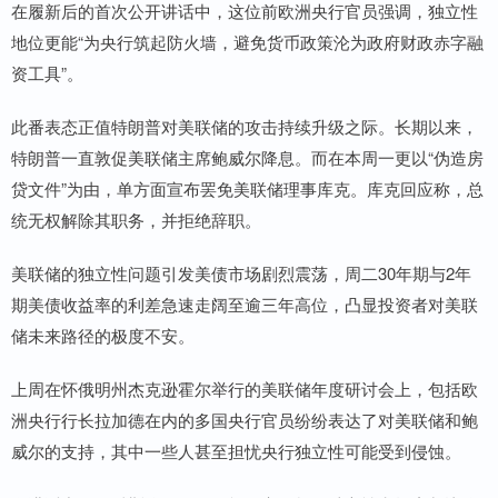
在履新后的首次公开讲话中，这位前欧洲央行官员强调，独立性
地位更能“为央行筑起防火墙，避免货币政策沦为政府财政赤字融
资工具”。
此番表态正值特朗普对美联储的攻击持续升级之际。长期以来，
特朗普一直敦促美联储主席鲍威尔降息。而在本周一更以“伪造房
贷文件”为由，单方面宣布罢免美联储理事库克。库克回应称，总
统无权解除其职务，并拒绝辞职。
美联储的独立性问题引发美债市场剧烈震荡，周二30年期与2年
期美债收益率的利差急速走阔至逾三年高位，凸显投资者对美联
储未来路径的极度不安。
上周在怀俄明州杰克逊霍尔举行的美联储年度研讨会上，包括欧
洲央行行长拉加德在内的多国央行官员纷纷表达了对美联储和鲍
威尔的支持，其中一些人甚至担忧央行独立性可能受到侵蚀。